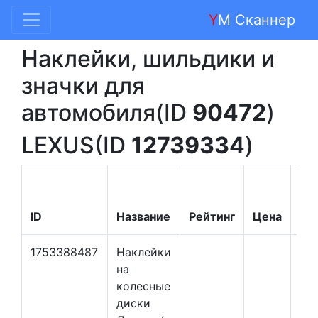
Y
M Сканнер
Наклейки, шильдики и
значки для
автомобиля(ID
90472
)
LEXUS(ID
12739334
)
ID
Название
Рейтинг
Цена
Це
1753388487
Наклейки
на
колесные
диски