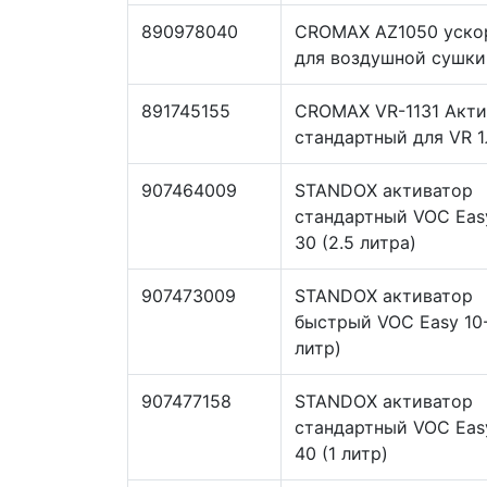
890978040
CROMAX AZ1050 уско
для воздушной сушки 
891745155
CROMAX VR-1131 Акти
стандартный для VR 1
907464009
STANDOX активатор
стандартный VOC Eas
30 (2.5 литра)
907473009
STANDOX активатор
быстрый VOC Easy 10-
литр)
907477158
STANDOX активатор
стандартный VOC Eas
40 (1 литр)