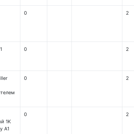
0
2
1
0
2
ller
0
2
ителем
0
2
ый 1K
y А1