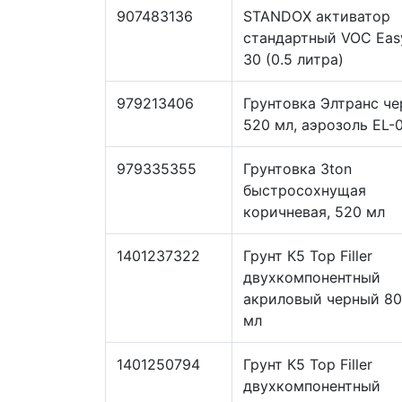
907483136
STANDOX активатор
стандартный VOC Eas
30 (0.5 литра)
979213406
Грунтовка Элтранс че
520 мл, аэрозоль EL-0
979335355
Грунтовка 3ton
быстросохнущая
коричневая, 520 мл
1401237322
Грунт К5 Top Filler
двухкомпонентный
акриловый черный 8
мл
1401250794
Грунт К5 Top Filler
двухкомпонентный