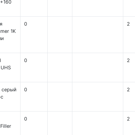
0+160
я
0
2
imer 1K
ли
d
0
2
r UHS
1 серый
0
2
oc
0
2
iller