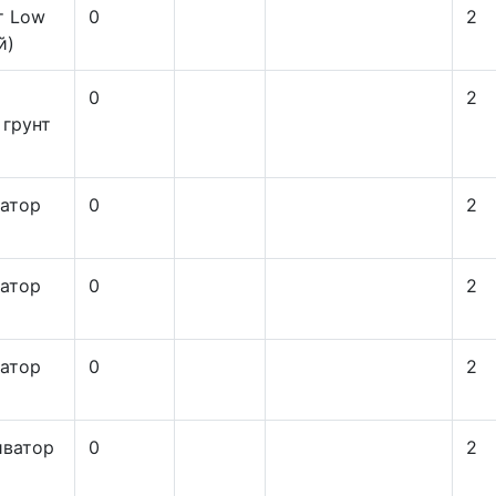
т Low
0
2
й)
0
2
грунт
атор
0
2
атор
0
2
атор
0
2
иватор
0
2