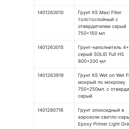
1401263010
Грунт К5 Maxi Filler
толстослойный с
отвердителем серый
750+150 мл
1401263015
Грунт-наполнитель 4+
серый SOLID Full HS
800+200 мл
1401263919
Грунт К5 Wet on Wet Fi
мокрый по мокрому
750+250мл. с отверд
серый
1401280716
Грунт эпоксидный в
аэрозоли светло-сер
Epoxy Primer Light Gre