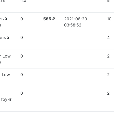
язь
4.0
8
елый
0
585 ₽
2021-06-20
10
л
03:58:52
ьный
0
4
т Low
0
2
)
т Low
0
2
)
0
2
грунт