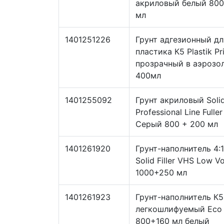
акриловый белый 80
мл
1401251226
Грунт адгезионный дл
пластика К5 Plastik Pr
прозрачный в аэрозо
400мл
1401255092
Грунт акриловый Soli
Professional Line Fulle
Серый 800 + 200 мл
1401261920
Грунт-наполнитель 4:
Solid Filler VHS Low V
1000+250 мл
1401261923
Грунт-наполнитель К5
легкошлифуемый Eco F
800+160 мл белый