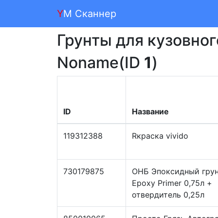
Y
M Сканнер
Грунты для кузовно
Noname(ID
1
)
ID
Название
119312388
Rкраска vivido
730179875
ОНБ Эпоксидный гру
Epoxy Primer 0,75л +
отвердитель 0,25л