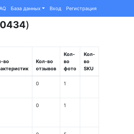
FAQ
База данных
Вход
Регистрация
0434
)
Кол-
Кол-
л-во
Кол-во
во
во
рактеристик
отзывов
фото
SKU
0
1
0
1