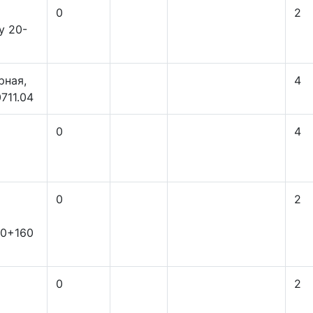
0
2
y 20-
рная,
4
711.04
0
4
0
2
00+160
0
2