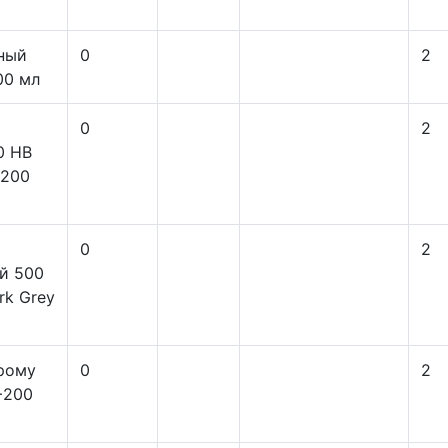
ный
0
2
800 мл
0
2
0 HB
+200
0
2
й 500
rk Grey
рому
0
2
0+200