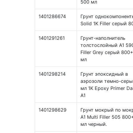
500 мл
1401286674
Грунт однокомпонент
Solid 1K Filler серый 
1401291261
Грунт-наполнитель
толстослойный А1 59
Filler Grey серый 800
мл
1401298214
Грунт эпоксидный в
аэрозоли темно-серы
мл 1K Epoxy Primer Da
А1
1401298629
Грунт мокрый по мок
А1 Multi Filler 505 80
мл черный.