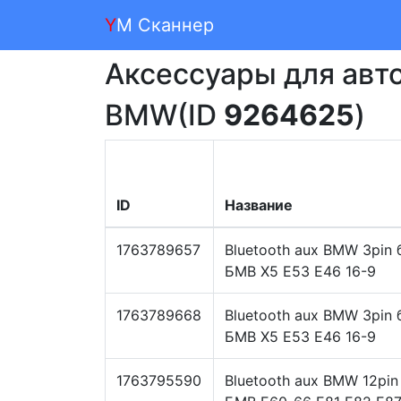
Y
M Сканнер
Аксессуары для авт
BMW(ID
9264625
)
ID
Название
1763789657
Bluetooth aux BMW 3pin
БМВ X5 E53 E46 16-9
1763789668
Bluetooth aux BMW 3pin
БМВ X5 E53 E46 16-9
1763795590
Bluetooth aux BMW 12pin