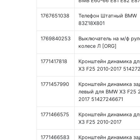
БМВ E60-66 E81 E82 E87
1767651038
Телефон Штатный BMW
83Z18X801
1769840253
Выключатель на м/ф ру
колесе Л [ORG]
1771417818
Кронштейн динамика д
X3 F25 2010-2017 51427
1771457990
Кронштейн динамика за
левый для BMW X3 F25 
2017 51427246671
1771466575
Кронштейн динамика д
X3 F25 2010-2017
1771466583
Кронштейн динамика за