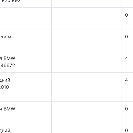
 E70 E92
0
левом
0
ля BMW
4
246672
дний
4
2010-
ля BMW
0
дний
0