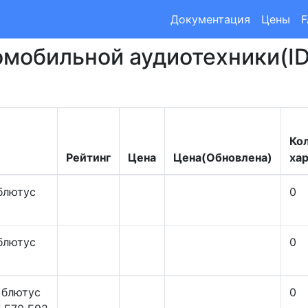
Документация
Цены
омобильной аудиотехники(I
Ко
Рейтинг
Цена
Цена(Обновлена)
ха
 блютус
0
 блютус
0
 блютус
0