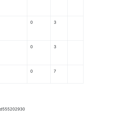
0
3
0
3
0
7
/id555202930