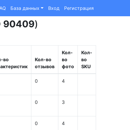
FAQ
База данных
Вход
Регистрация
D
90409
)
Кол-
Кол-
л-во
Кол-во
во
во
рактеристик
отзывов
фото
SKU
0
4
0
3
0
4