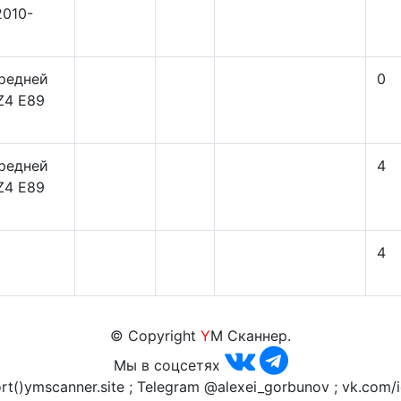
2010-
редней
0
Z4 E89
редней
4
Z4 E89
4
© Copyright
Y
M Сканнер.
Мы в соцсетях
rt()ymscanner.site ; Telegram @alexei_gorbunov ; vk.com