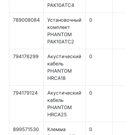
PAK10ATC4
789008084
Установочный
0
комплект
PHANTOM
PAK10ATC2
794176299
Акустический
0
кабель
PHANTOM
HRCA18
794179124
Акустический
0
кабель
PHANTOM
HRCA25
899571530
Клемма
0