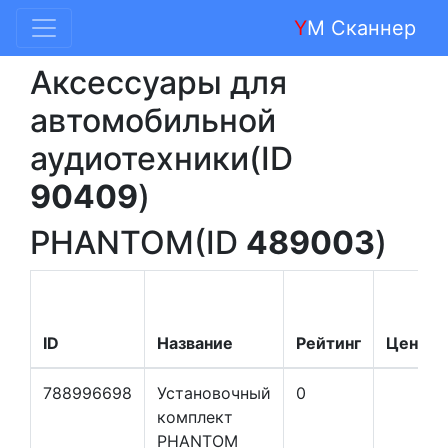
Y
M Сканнер
Аксессуары для
автомобильной
аудиотехники(ID
90409
)
PHANTOM(ID
489003
)
ID
Название
Рейтинг
Цена
788996698
Установочный
0
комплект
PHANTOM