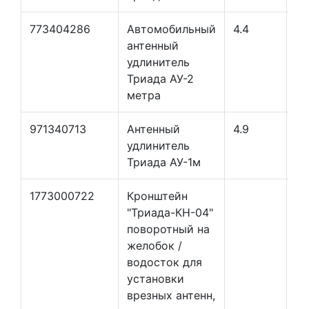
773404286
Автомобильный
4.4
43
антенный
удлинитель
Триада АУ-2
метра
971340713
Антенный
4.9
удлинитель
Триада АУ-1м
1773000722
Кронштейн
"Триада-КН-04"
поворотный на
желобок /
водосток для
установки
врезных антенн,