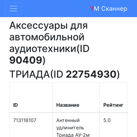
Y
M Сканнер
Аксессуары для
автомобильной
аудиотехники(ID
90409
)
ТРИАДА(ID
22754930
)
ID
Название
Рейтинг
Ц
713118107
Антенный
5.0
удлинитель
Триада АУ-2м