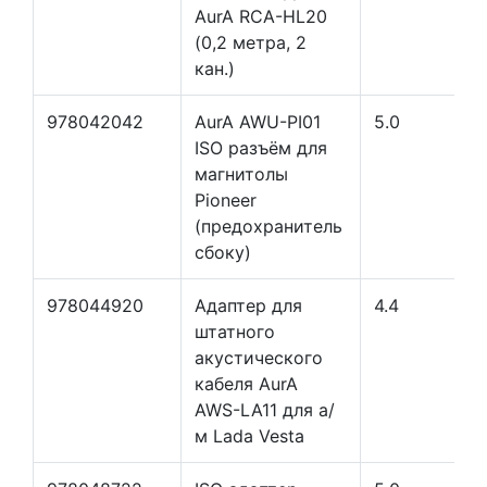
AurA RCA-HL20
(0,2 метра, 2
кан.)
978042042
AurA AWU-PI01
5.0
ISO разъём для
магнитолы
Pioneer
(предохранитель
сбоку)
978044920
Адаптер для
4.4
штатного
акустического
кабеля AurA
AWS-LA11 для а/
м Lada Vesta