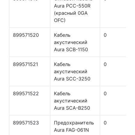
Aura PCC-550R
(красный 0GA
OFC)
899571520
Кабель
0
акустический
Aura SCB-1150
899571521
Кабель
0
акустический
Aura SCC-3250
899571522
Кабель
0
акустический
Aura SCA-B250
899571523
Предохранитель
0
Aura FAG-061N