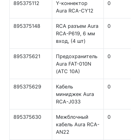
895375112
Y-коннектор
0
Aura RCA-CY12
895375148
RCA разъем Aura
0
RCA-P619, 6 мм
вход, (4 шт)
895375621
Предохранитель
0
Aura FAT-010N
(ATC 10A)
895375629
Кабель
0
миниджек Aura
RCA-J033
895375630
Межблочный
0
кабель Aura RCA-
AN22