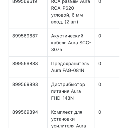
899569619
RCA разъем Aura
0
RCA-P620
угловой, 6 мм
вход, (2 шт)
899569887
Акустический
0
кабель Aura SCC-
3075
899569888
Предохранитель
0
Aura FAG-081N
899569893
Дистрибьютор
0
питания Aura
FHD-148N
899569894
Комплект для
0
установки
усилителя Aura