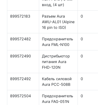
вход, (4 шт)
899572183
Разъем Aura
0
AWU-AL01 (Alpine
16 pin to ISO)
899572482
Предохранитель
0
Aura FML-N100
899572490
Дистрибьютор
0
питания Aura
FHD-120N
899572492
Кабель силовой
0
Aura РCC-508B
899572504
Предохранитель
0
Aura FAG-051N