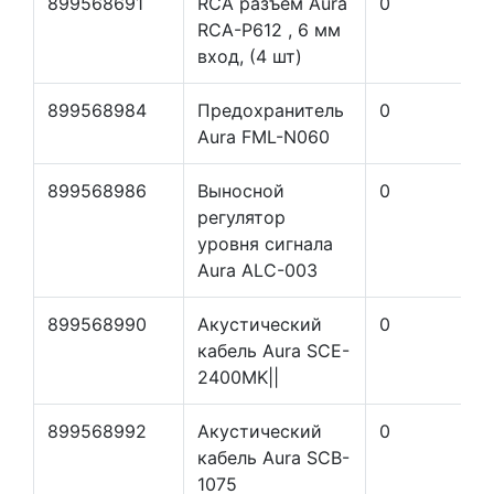
899568691
RCA разъем Aura
0
RCA-P612 , 6 мм
вход, (4 шт)
899568984
Предохранитель
0
Aura FML-N060
899568986
Выносной
0
регулятор
уровня сигнала
Aura ALC-003
899568990
Акустический
0
кабель Aura SCE-
2400MK||
899568992
Акустический
0
кабель Aura SCB-
1075