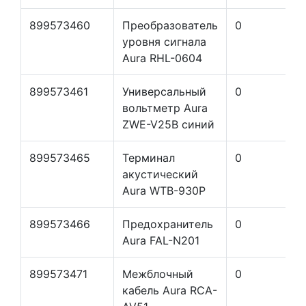
899573460
Преобразователь
0
уровня сигнала
Aura RHL-0604
899573461
Универсальный
0
вольтметр Aura
ZWE-V25B синий
899573465
Терминал
0
акустический
Aura WTB-930P
899573466
Предохранитель
0
Aura FAL-N201
899573471
Межблочный
0
кабель Aura RCA-