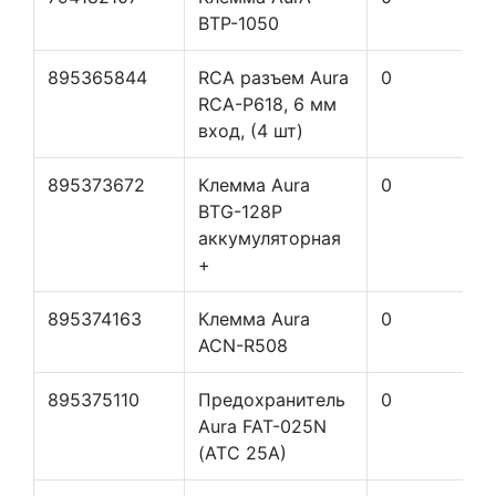
BTP-1050
895365844
RCA разъем Aura
0
RCA-P618, 6 мм
вход, (4 шт)
895373672
Клемма Aura
0
BTG-128P
аккумуляторная
+
895374163
Клемма Aura
0
ACN-R508
895375110
Предохранитель
0
Aura FAT-025N
(ATC 25A)