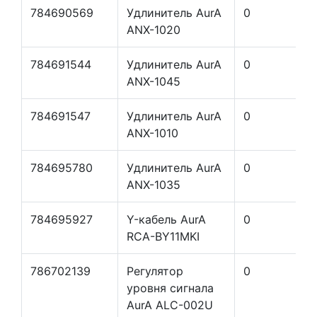
784690569
Удлинитель AurA
0
ANX-1020
784691544
Удлинитель AurA
0
ANX-1045
784691547
Удлинитель AurA
0
ANX-1010
784695780
Удлинитель AurA
0
ANX-1035
784695927
Y-кабель AurA
0
RCA-BY11MKI
786702139
Регулятор
0
уровня сигнала
AurA ALC-002U