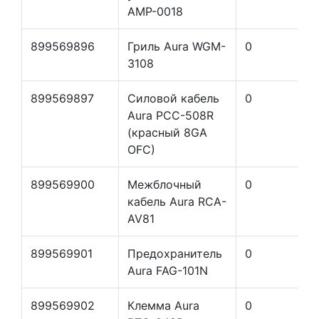
AMP-0018
899569896
Гриль Aura WGM-
0
3108
899569897
Силовой кабель
0
Aura PCC-508R
(красный 8GA
OFC)
899569900
Межблочный
0
кабель Aura RCA-
AV81
899569901
Предохранитель
0
Aura FAG-101N
899569902
Клемма Aura
0