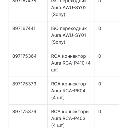
897167438
ISO переходник
0
Aura AWU-SY02
(Sony)
897167441
ISO переходник
0
Aura AWU-SY01
(Sony)
897175364
RCA коннектор
0
Aura RCA-P410 (4
шт)
897175373
RCA коннектор
0
Aura RCA-P604
(4 шт)
897175376
RCA коннекторы
0
Aura RCA-P403
(4 шт)