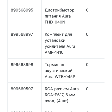
899568995
Дистрибьютор
0
питания Aura
FHD-040N
899568997
Комплект для
0
установки
усилителя Aura
AMP-1410
899568998
Терминал
0
акустический
Aura WTB-045P
899569597
RCA разъем Aura
0
RCA-P617, 6 мм
вход, (4 шт)