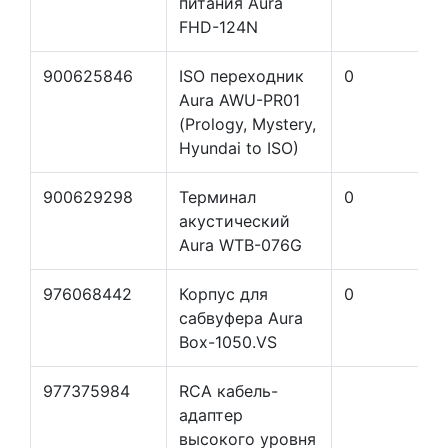
питания Aura
FHD-124N
900625846
ISO переходник
0
Aura AWU-PR01
(Prology, Mystery,
Hyundai to ISO)
900629298
Терминал
0
акустический
Aura WTB-076G
976068442
Корпус для
0
сабвуфера Aura
Box-1050.VS
977375984
RCA кабель-
адаптер
высокого уровня