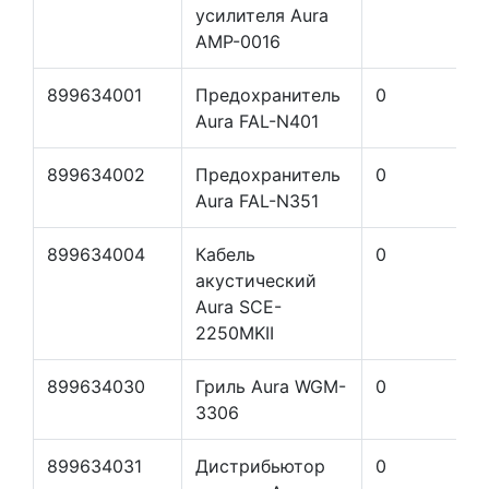
усилителя Aura
AMP-0016
899634001
Предохранитель
0
Aura FAL-N401
899634002
Предохранитель
0
Aura FAL-N351
899634004
Кабель
0
акустический
Aura SCE-
2250MKII
899634030
Гриль Aura WGM-
0
3306
899634031
Дистрибьютор
0