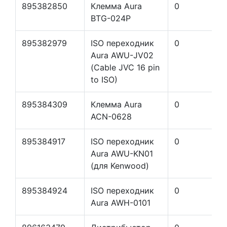
895382850
Клемма Aura
0
BTG-024P
895382979
ISO переходник
0
Aura AWU-JV02
(Cable JVC 16 pin
to ISO)
895384309
Клемма Aura
0
ACN-0628
895384917
ISO переходник
0
Aura AWU-KN01
(для Kenwood)
895384924
ISO переходник
0
Aura AWH-0101