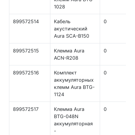
1028
899572514
Кабель
0
акустический
Aura SCA-B150
899572515
Клемма Aura
0
ACN-R208
899572516
Комплект
0
аккумуляторных
клемм Aura BTG-
1124
899572517
Клемма Aura
0
BTG-048N
аккумуляторная
-