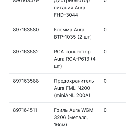
896163479
Дистрибьютор
0
питания Aura
FHD-3044
897163580
Клемма Aura
0
BTP-1035 (2 шт)
897163582
RCA коннектор
0
Aura RCA-P613 (4
шт)
897163588
Предохранитель
0
Aura FML-N200
(miniANL 200A)
897164511
Гриль Aura WGM-
0
3206 (металл,
16см)