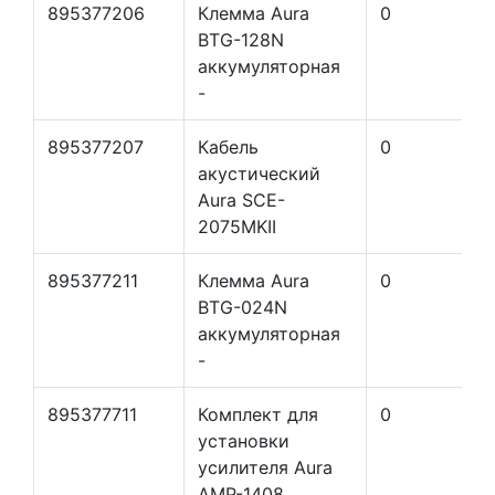
895377206
Клемма Aura
0
BTG-128N
аккумуляторная
-
895377207
Кабель
0
акустический
Aura SCE-
2075MKII
895377211
Клемма Aura
0
BTG-024N
аккумуляторная
-
895377711
Комплект для
0
установки
усилителя Aura
AMP-1408