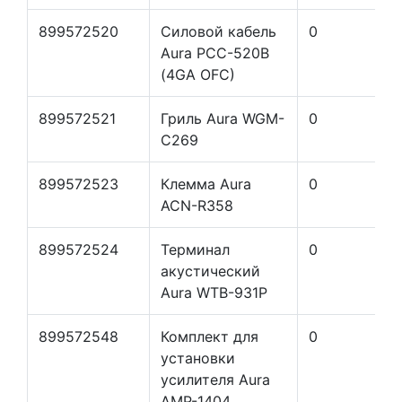
899572520
Силовой кабель
0
Aura PCС-520B
(4GA OFC)
899572521
Гриль Aura WGM-
0
C269
899572523
Клемма Aura
0
ACN-R358
899572524
Терминал
0
акустический
Aura WTB-931P
899572548
Комплект для
0
установки
усилителя Aura
AMP-1404