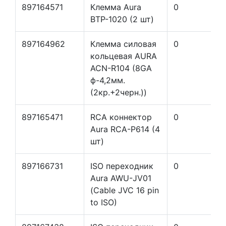
897164571
Клемма Aura
0
BTP-1020 (2 шт)
897164962
Клемма силовая
0
кольцевая AURA
ACN-R104 (8GA
ф-4,2мм.
(2кр.+2черн.))
897165471
RCA коннектор
0
Aura RCA-P614 (4
шт)
897166731
ISO переходник
0
Aura AWU-JV01
(Cable JVC 16 pin
to ISO)