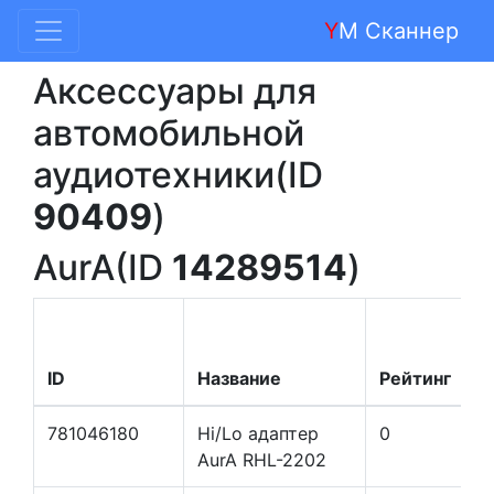
Y
M Сканнер
Аксессуары для
автомобильной
аудиотехники(ID
90409
)
AurA(ID
14289514
)
ID
Название
Рейтинг
Ц
781046180
Hi/Lo адаптер
0
AurA RHL-2202