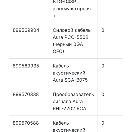
BTG-048P
аккумуляторная
+
899569904
Силовой кабель
0
Aura PCC-550B
(черный 0GA
OFC)
899569935
Кабель
0
акустический
Aura SCA-B075
899570338
Преобразователь
0
сигнала Aura
RHL-2202 RCA
899570588
Кабель
0
акустический