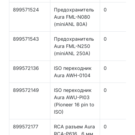
899571524
Предохранитель
0
Aura FML-N080
(miniANL 80A)
899571543
Предохранитель
0
Aura FML-N250
(miniANL 250A)
899572136
ISO переходник
0
Aura AWH-0104
899572149
ISO переходник
0
Aura AWU-PI03
(Pioneer 16 pin to
ISO)
899572177
RCA разъем Aura
0
RCA-P616 , 6 мм