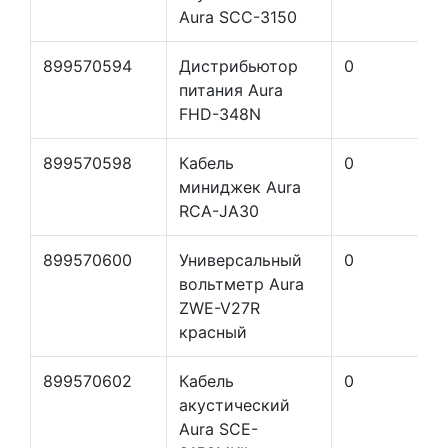
Aura SCC-3150
899570594
Дистрибьютор
0
питания Aura
FHD-348N
899570598
Кабель
0
миниджек Aura
RCA-JA30
899570600
Универсальный
0
вольтметр Aura
ZWE-V27R
красный
899570602
Кабель
0
акустический
Aura SCE-