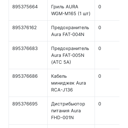
895375664
Гриль AURA
0
WGM-M165 (1 шт)
895376162
Предохранитель
0
Aura FAT-004N
895376683
Предохранитель
0
Aura FAT-005N
(ATC 5A)
895376686
Кабель
0
миниджек Aura
RCA-J136
895376695
Дистрибьютор
0
питания Aura
FHD-001N