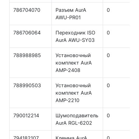
786704070
Разъем AurA
0
AWU-PR01
786706064
Переходник ISO
0
AurA AWU-SY03
788988985
Установочный
0
комплект AurA
AMP-2408
788990503
Установочный
0
комплект AurA
AMP-2210
790012214
Шумоподавитель
0
AurA RGL-6202
794182107
Клемма AurA
0