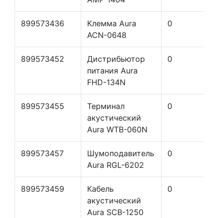
899573436
Клемма Aura
0
ACN-0648
899573452
Дистрибьютор
0
питания Aura
FHD-134N
899573455
Терминал
0
акустический
Aura WTB-060N
899573457
Шумоподавитель
0
Aura RGL-6202
899573459
Кабель
0
акустический
Aura SCB-1250