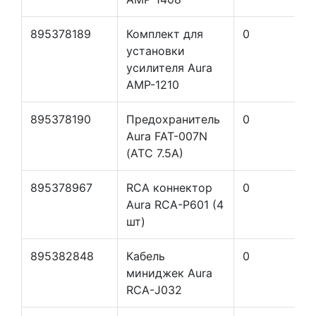
895378189
Комплект для
0
установки
усилителя Aura
AMP-1210
895378190
Предохранитель
0
Aura FAT-007N
(ATC 7.5A)
895378967
RCA коннектор
0
Aura RCA-P601 (4
шт)
895382848
Кабель
0
миниджек Aura
RCA-J032