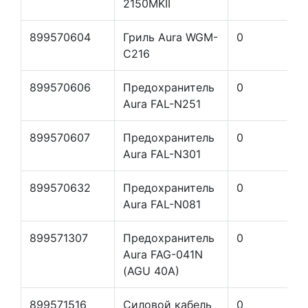
2150MKII
899570604
Гриль Aura WGM-
0
C216
899570606
Предохранитель
0
Aura FAL-N251
899570607
Предохранитель
0
Aura FAL-N301
899570632
Предохранитель
0
Aura FAL-N081
899571307
Предохранитель
0
Aura FAG-041N
(AGU 40A)
899571516
Силовой кабель
0