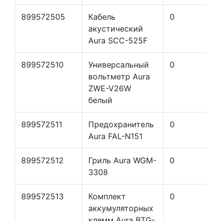
899572505
Кабель
0
акустический
Aura SCC-525F
899572510
Универсальный
0
вольтметр Aura
ZWE-V26W
белый
899572511
Предохранитель
0
Aura FAL-N151
899572512
Гриль Aura WGM-
0
3308
899572513
Комплект
0
аккумуляторных
клемм Aura BTG-