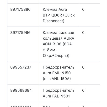
897175380
Клемма Aura
0
BTP-QD6R (Quick
Disconnect)
897175966
Клемма силовая
0
кольцевая AURA
ACN-R108 (8GA
ф-8мм.
(2кр.+2черн.))
899557237
Предохранитель
0
Aura FML-N150
(miniANL 150A)
899568684
Предохранитель
0
Aura FAL-N501