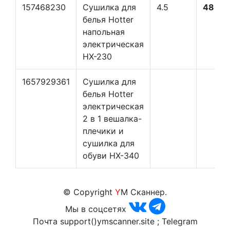
157468230
Сушилка для
4.5
4803 
белья Hotter
напольная
электрическая
HX-230
1657929361
Сушилка для
белья Hotter
электрическая
2 в 1 вешалка-
плечики и
сушилка для
обуви HX-340
© Copyright
Y
M Сканнер.
Мы в соцсетях
Почта support()ymscanner.site ; Telegram