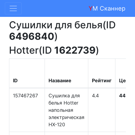
Y
M Сканнер
Сушилки для белья(ID
6496840
)
Hotter(ID
1622739
)
ID
Название
Рейтинг
Цена
157467267
Сушилка для
4.4
4410 
белья Hotter
напольная
электрическая
HX-120