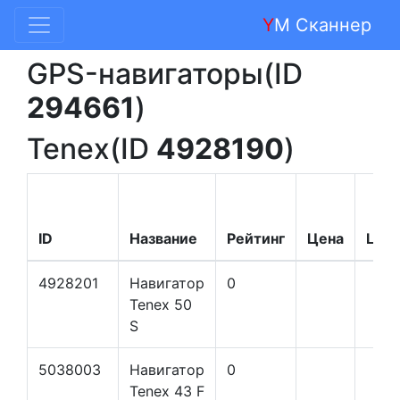
Y
M Сканнер
GPS-навигаторы(ID
294661
)
Tenex(ID
4928190
)
ID
Название
Рейтинг
Цена
Цен
4928201
Навигатор
0
Tenex 50
S
5038003
Навигатор
0
Tenex 43 F