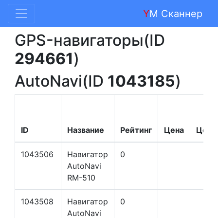
Y
M Сканнер
GPS-навигаторы(ID
294661
)
AutoNavi(ID
1043185
)
ID
Название
Рейтинг
Цена
Цена
1043506
Навигатор
0
AutoNavi
RM-510
1043508
Навигатор
0
AutoNavi