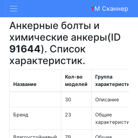
Y
M Сканнер
Анкерные болты и
химические анкеры(ID
91644
). Список
характеристик.
Кол-во
Группа
Название
моделей
характеристик
30
Описание
Бренд
23
Общие
характеристики
Влагоустойчивый
79
Общие