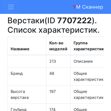
Y
M Сканнер
Верстаки(ID
7707222
).
Список характеристик.
Кол-во
Группа
Название
моделей
характеристик
213
Описание
Бренд
48
Общие
характеристики
Высота
197
Общие
верстака
характеристики
Глубина
174
Общие