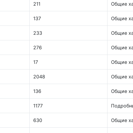
211
Общие х
137
Общие х
233
Общие х
276
Общие х
17
Общие х
2048
Общие х
136
Общие х
1177
Подробн
630
Общие х