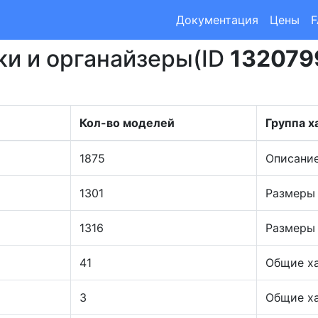
Документация
Цены
и и органайзеры(ID
132079
Кол-во моделей
Группа х
1875
Описани
1301
Размеры
1316
Размеры
41
Общие х
3
Общие х