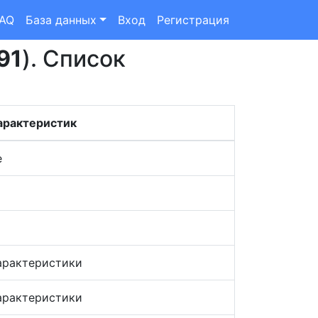
FAQ
База данных
Вход
Регистрация
91
). Список
арактеристик
е
арактеристики
арактеристики