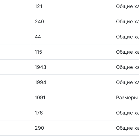
121
Общие х
240
Общие х
44
Общие х
115
Общие х
1943
Общие х
1994
Общие х
1091
Размеры
176
Общие х
290
Общие х