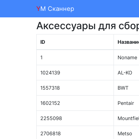
Y
M Сканнер
Аксессуары для сбо
ID
Названи
1
Noname
1024139
AL-KO
1557318
BWT
1602152
Pentair
2255098
Mountfie
2706818
Metso