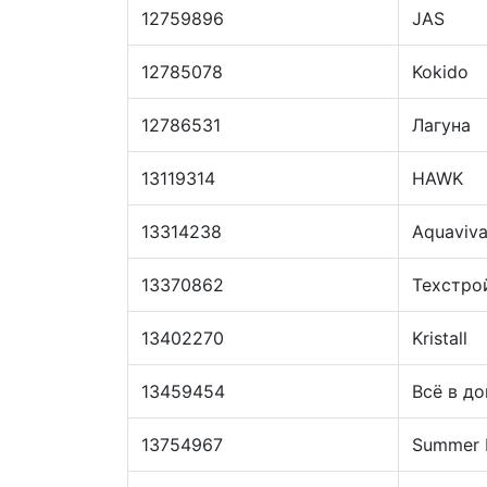
12759896
JAS
12785078
Kokido
12786531
Лагуна
13119314
HAWK
13314238
Aquaviv
13370862
Техстро
13402270
Kristall
13459454
Всё в д
13754967
Summer 