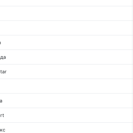
h
нда
tar
a
rt
кс