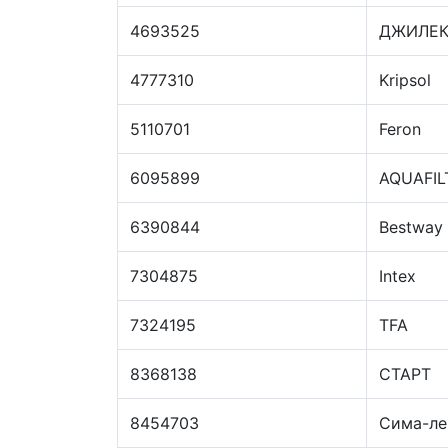
4693525
ДЖИЛЕ
4777310
Kripsol
5110701
Feron
6095899
AQUAFIL
6390844
Bestway
7304875
Intex
7324195
TFA
8368138
СТАРТ
8454703
Сима-ле