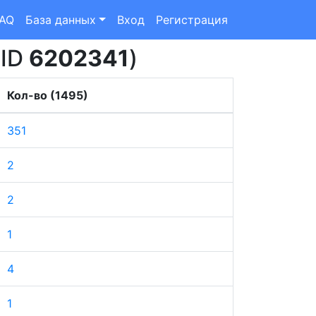
FAQ
База данных
Вход
Регистрация
(ID
6202341
)
Кол-во (1495)
351
2
2
1
4
1