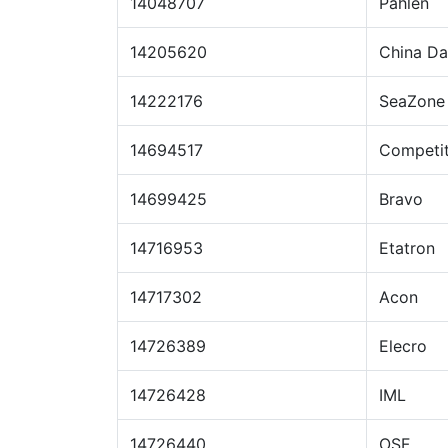
14048707
Pahlen
14205620
China Da
14222176
SeaZone
14694517
Competit
14699425
Bravo
14716953
Etatron
14717302
Acon
14726389
Elecro
14726428
IML
14726440
OSF