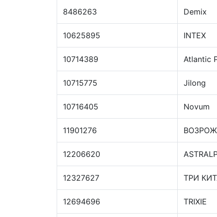
8486263
Demix
10625895
INTEX
10714389
Atlantic 
10715775
Jilong
10716405
Novum
11901276
ВОЗРОЖ
12206620
ASTRAL
12327627
ТРИ КИ
12694696
TRIXIE