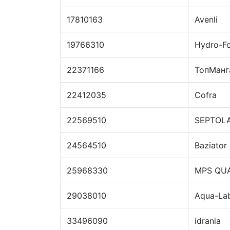
17810163
Avenli
19766310
Hydro-F
22371166
ТопМанг
22412035
Cofra
22569510
SEPTOL
24564510
Baziator
25968330
MPS QU
29038010
Aqua-La
33496090
idrania