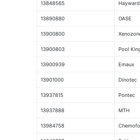
13848565
Hayward
13890880
OASE
13900800
Xenozon
13900803
Pool Kin
13900939
Emaux
13901000
Dinotec
13937815
Pontec
13937888
MTH
13984758
Chemof