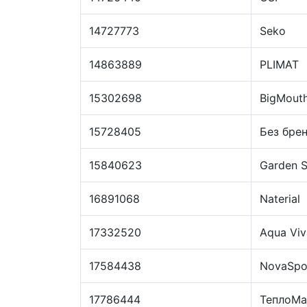
14727773
Seko
14863889
PLIMAT
15302698
BigMout
15728405
Без бре
15840623
Garden S
16891068
Naterial
17332520
Aqua Viv
17584438
NovaSpo
17786444
ТеплоМа