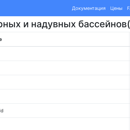
Документация
Цены
рных и надувных бассейнов
е
ld