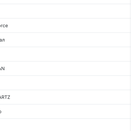
orce
ал
AN
ARTZ
b