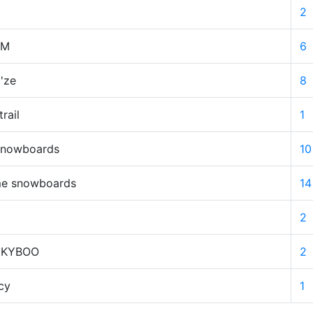
2
OM
6
'ze
8
trail
1
snowboards
10
me snowboards
14
2
CKYBOO
2
cy
1