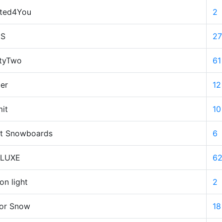
ited4You
2
NS
27
rtyTwo
61
er
12
it
10
nt Snowboards
6
LUXE
6
n light
2
ror Snow
18