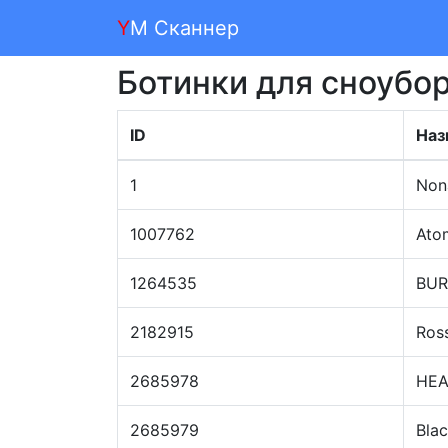
Y
M Сканнер
Ботинки для сноубо
ID
Наз
1
Non
1007762
Ato
1264535
BU
2182915
Ros
2685978
HE
2685979
Blac