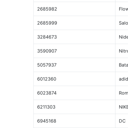
2685982
Flo
2685999
Sal
3284673
Nid
3590907
Nitr
5057937
Bat
6012360
adi
6023874
Ro
6211303
NIK
6945168
DC