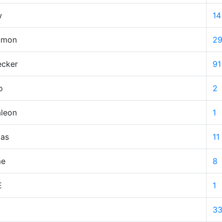
w
14
omon
2
ecker
91
o
2
aleon
1
das
11
me
8
E
1
3