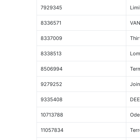
7929345
Lim
8336571
VA
8337009
Thi
8338513
Lom
8506994
Term
9279252
Joi
9335408
DEE
10713788
Odeo
11057834
Ter