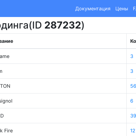
Документация
Цены
рдинга(ID
287232
)
вание
Ко
ame
3
m
3
RTON
5
signol
6
AD
3
k Fire
12