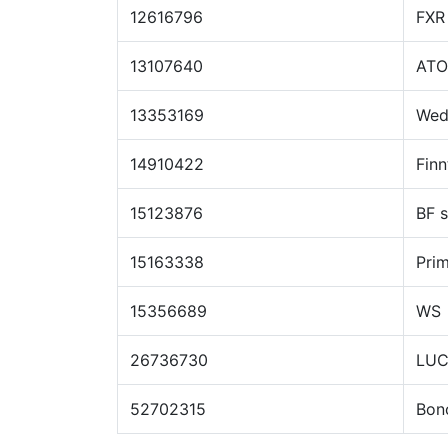
12616796
FXR
13107640
AT
13353169
Wed
14910422
Finn
15123876
BF 
15163338
Pri
15356689
WS
26736730
LU
52702315
Bon