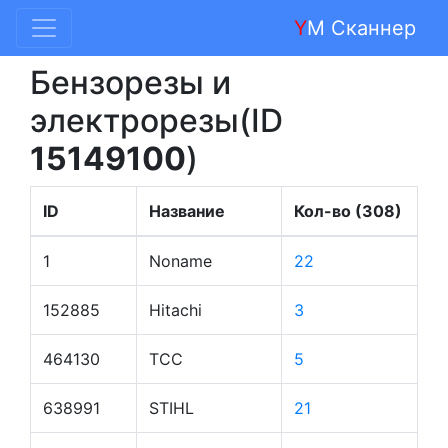
Y
M Сканнер
Бензорезы и
электрорезы(ID
15149100
)
ID
Название
Кол-во (308)
1
Noname
22
152885
Hitachi
3
464130
ТСС
5
638991
STIHL
21