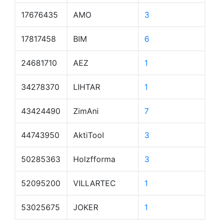
17676435
AMO
3
17817458
BIM
6
24681710
AEZ
1
34278370
LIHTAR
1
43424490
ZimAni
7
44743950
AktiTool
3
50285363
Holzfforma
3
52095200
VILLARTEC
1
53025675
JOKER
1