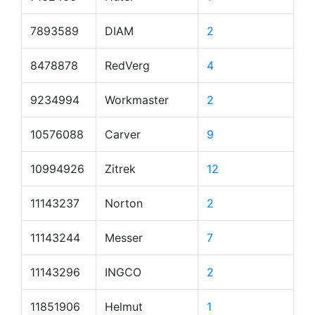
7893589
DIAM
2
8478878
RedVerg
4
9234994
Workmaster
2
10576088
Carver
9
10994926
Zitrek
12
11143237
Norton
2
11143244
Messer
7
11143296
INGCO
2
11851906
Helmut
1