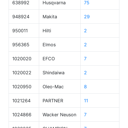
638992
Husqvarna
75
948924
Makita
29
950011
Hilti
2
956365
Elmos
2
1020020
EFCO
7
1020022
Shindaiwa
2
1020950
Oleo-Mac
8
1021264
PARTNER
11
1024866
Wacker Neuson
7