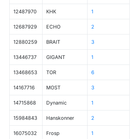
12487970
КНК
1
12687929
ECHO
2
12880259
BRAIT
3
13446737
GIGANT
1
13468653
TOR
6
14167716
MOST
3
14715868
Dynamic
1
15984843
Hanskonner
2
16075032
Frosp
1