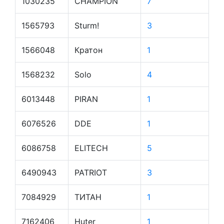
1030235
CHAMPION
7
1565793
Sturm!
3
1566048
Кратон
1
1568232
Solo
4
6013448
PIRAN
1
6076526
DDE
1
6086758
ELITECH
5
6490943
PATRIOT
3
7084929
ТИТАН
1
7162406
Huter
1