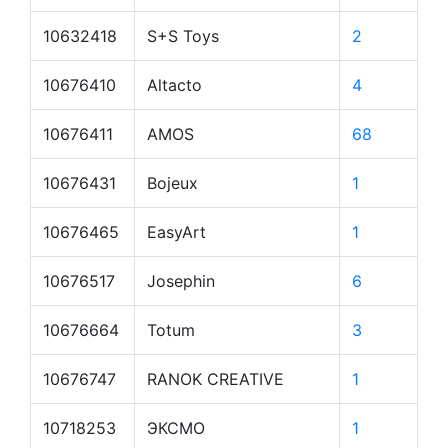
10632418
S+S Toys
2
10676410
Altacto
4
10676411
AMOS
68
10676431
Bojeux
1
10676465
EasyArt
1
10676517
Josephin
6
10676664
Totum
3
10676747
RANOK CREATIVE
1
10718253
ЭКСМО
1