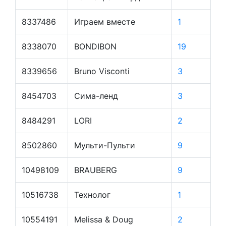
8337486
Играем вместе
1
8338070
BONDIBON
19
8339656
Bruno Visconti
3
8454703
Сима-ленд
3
8484291
LORI
2
8502860
Мульти-Пульти
9
10498109
BRAUBERG
9
10516738
Технолог
1
10554191
Melissa & Doug
2