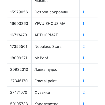
Москва
15979056
Остров сокровищ
1
16603263
YIWU ZHOUSIMA
1
16713479
АРТФОРМАТ
1
17355501
Nebulous Stars
2
18099271
Mr.Boo!
1
20932310
Лавка чудес
1
27346170
Fractal paint
1
27471070
Фуззики
2
50105738
Королевство
1