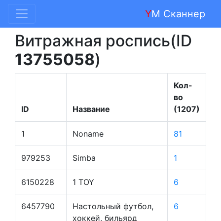
Y
M Сканнер
Витражная роспись(ID
13755058
)
Кол-
во
ID
Название
(1207)
1
Noname
81
979253
Simba
1
6150228
1 TOY
6
6457790
Настольный футбол,
6
хоккей, бильярд