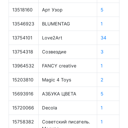
13518160
Арт Узор
5
13546923
BLUMENTAG
1
13754101
Love2Art
34
13754318
Созвездие
3
13964532
FANCY creative
1
15203810
Magic 4 Toys
2
15693916
АЗБУКА ЦВЕТА
5
15720066
Decola
1
15758382
Советский писатель.
1