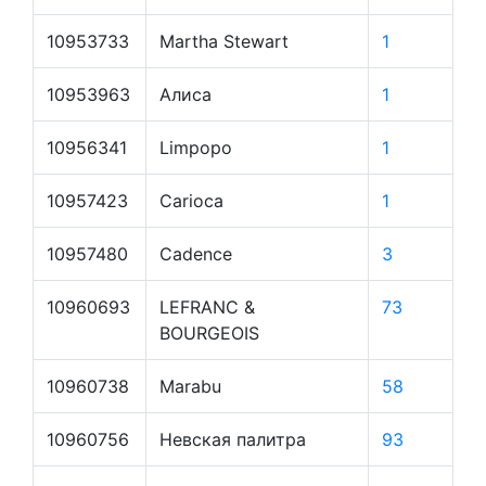
10953733
Martha Stewart
1
10953963
Алиса
1
10956341
Limpopo
1
10957423
Carioca
1
10957480
Cadence
3
10960693
LEFRANC &
73
BOURGEOIS
10960738
Marabu
58
10960756
Невская палитра
93