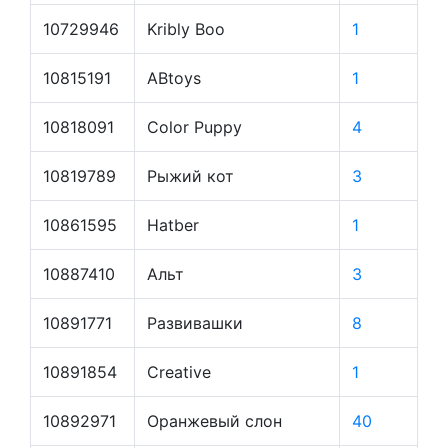
10729946
Kribly Boo
1
10815191
ABtoys
1
10818091
Color Puppy
4
10819789
Рыжий кот
3
10861595
Hatber
1
10887410
Альт
3
10891771
Развивашки
8
10891854
Creative
1
10892971
Оранжевый слон
40