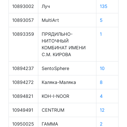
10893002
Луч
135
10893057
MultiArt
5
10893359
ПРЯДИЛЬНО-
1
НИТОЧНЫЙ
КОМБИНАТ ИМЕНИ
С.М. КИРОВА
10894237
SentoSphere
10
10894272
Каляка-Маляка
8
10894821
KOH-I-NOOR
4
10949491
CENTRUM
12
10950025
ГАММА
2