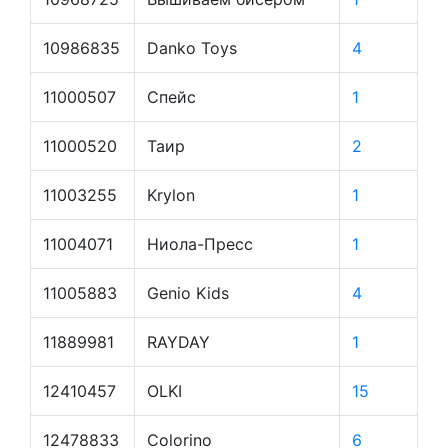
10986835
Danko Toys
4
11000507
Спейс
1
11000520
Таир
2
11003255
Krylon
1
11004071
Ниола-Пресс
1
11005883
Genio Kids
4
11889981
RAYDAY
1
12410457
OLKI
15
12478833
Colorino
6