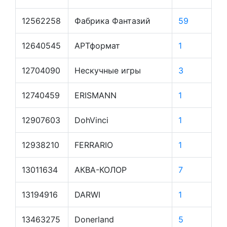
12562258
Фабрика Фантазий
59
12640545
АРТформат
1
12704090
Нескучные игры
3
12740459
ERISMANN
1
12907603
DohVinci
1
12938210
FERRARIO
1
13011634
АКВА-КОЛОР
7
13194916
DARWI
1
13463275
Donerland
5