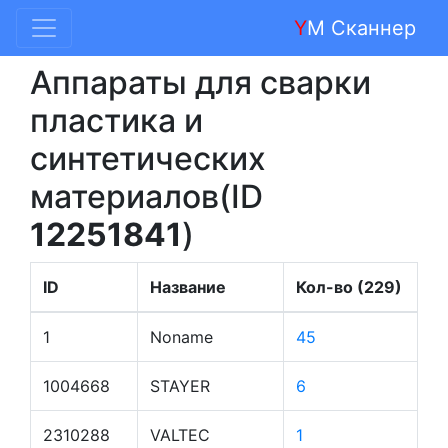
Y
M Сканнер
Аппараты для сварки
пластика и
синтетических
материалов(ID
12251841
)
ID
Название
Кол-во (229)
1
Noname
45
1004668
STAYER
6
2310288
VALTEC
1