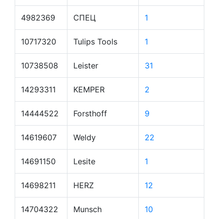
4982369
СПЕЦ
1
10717320
Tulips Tools
1
10738508
Leister
31
14293311
KEMPER
2
14444522
Forsthoff
9
14619607
Weldy
22
14691150
Lesite
1
14698211
HERZ
12
14704322
Munsch
10