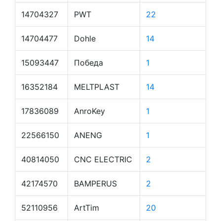
14704327
PWT
22
14704477
Dohle
14
15093447
Победа
1
16352184
MELTPLAST
14
17836089
AnroKey
1
22566150
ANENG
1
40814050
CNC ELECTRIC
2
42174570
BAMPERUS
2
52110956
ArtTim
20